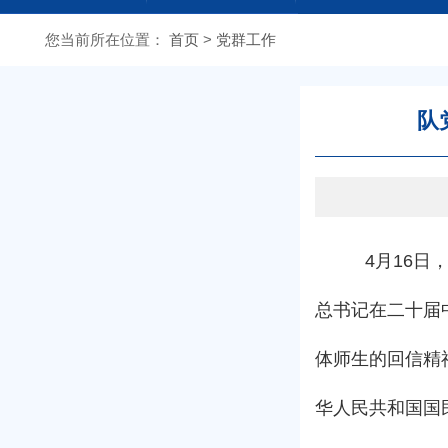
欢迎光临江苏省地质局第二地质大队网站
您当前所在
位置：
首页
>
党群工作
队
4月16日，
总书记在二十届
体师生的回信精
华人民共和国国