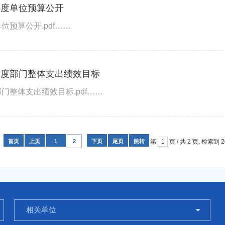
年度单位预算公开
位预算公开.pdf……
年度部门整体支出绩效目标
门整体支出绩效目标.pdf……
首页
上页
1
2
下页
尾页
跳转
第
页 / 共
2
页, 检索到 
相关单位