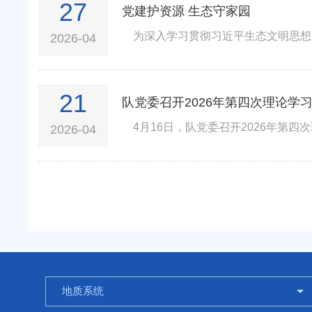
27
党建护资源 生态守家园
2026-04
21
队党委召开2026年第四次理论学
2026-04
地质系统