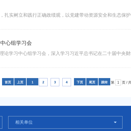
习中心组学习会
首页
上页
1
2
3
4
下页
尾页
跳转
第
页 / 
相关单位