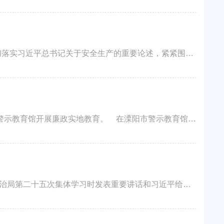
2025年，地质二队安全技术质量部在队安委会的坚强领导下，始终将安全生产置于工作首位，深入贯彻落实习近平总书记关于安全生产的重要论述，紧紧围绕“治本攻坚三年行动”和“安全生产月”等重大活动，扎实推进各...……
5 月 29 日,地质灾害调查党支部以“严守廉洁底线・护航资源安全”为主题开展主题党日活动,赴溧阳市警示教育馆开展廉政实地教育。 在溧阳市警示教育馆内,全体人员通过阅读图文纪实、剖析典型案例,直观了...……
5月21日，队党委召开2026年第五次理论学习中心组学习会，深入学习了习近平总书记在中共中央政治局第二十五次集体学习时发表重要讲话和习近平给中国青年五四奖章暨新时代青年先锋奖获奖者代表的回信精神，专...……