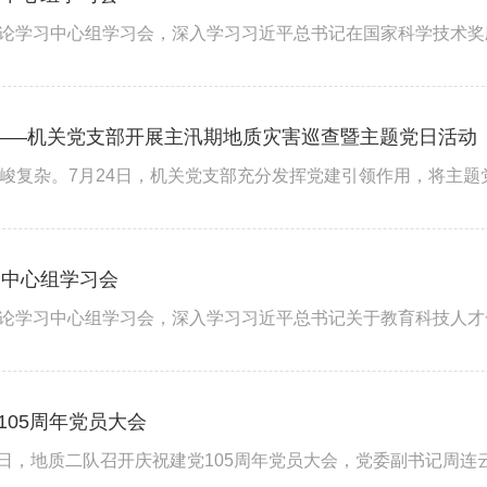
 ——机关党支部开展主汛期地质灾害巡查暨主题党日活动
习中心组学习会
05周年党员大会