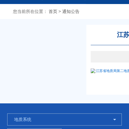
欢迎光临江苏省地质局第二地质大队网站
您当前所在
位置：
首页
>
通知公告
江苏
江苏省地质局第二地质大
地质系统